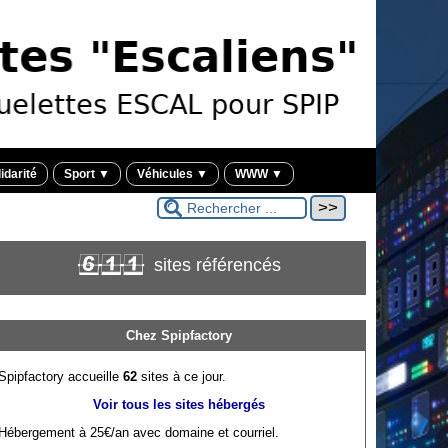
idarité
Sport
▼
Véhicules
▼
WWW
▼
sites référencés
611
Chez Spipfactory
Spipfactory accueille
62
sites à ce jour.
Voir tous les sites hébergés
Hébergement à 25€/an avec domaine et courriel.