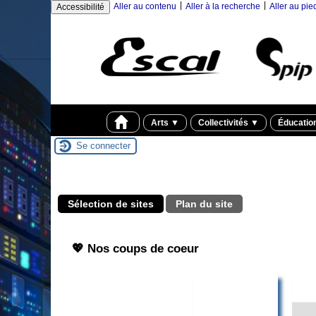
|
|
Aller au contenu
Aller à la recherche
Aller au pi
Accessibilité
Arts
▼
Collectivités
▼
Éducatio
Se connecter
Sélection de sites
Plan du site
💖 Nos coups de coeur