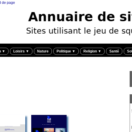
ed de page
n
▼
Loisirs
▼
Nature
Politique
▼
Religion
▼
Santé
Sol