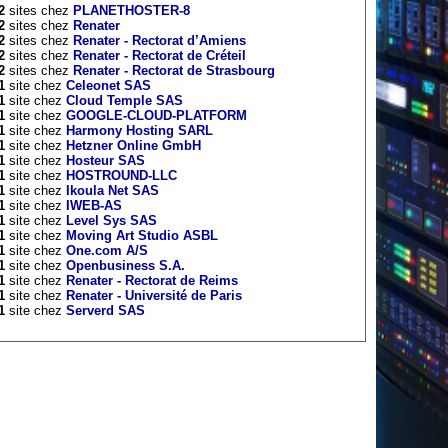
2
sites chez
PLANETHOSTER-8
2
sites chez
Renater
2
sites chez
Renater - Rectorat d’Amiens
2
sites chez
Renater - Rectorat de Créteil
2
sites chez
Renater - Rectorat de Strasbourg
1
site chez
Celeonet SAS
1
site chez
Cloud Temple SAS
1
site chez
GOOGLE-CLOUD-PLATFORM
1
site chez
Harmony Hosting SARL
1
site chez
Hetzner Online GmbH
1
site chez
Hosteur SAS
1
site chez
HOSTROUND-LLC
1
site chez
Ikoula Net SAS
1
site chez
IWEB-AS
1
site chez
Level Sys SAS
1
site chez
Moving Art Studio ASBL
1
site chez
One.com A/S
1
site chez
Openbusiness S.A.
1
site chez
Renater - Rectorat de Reims
1
site chez
Renater - Université de Paris
1
site chez
Serverd SAS