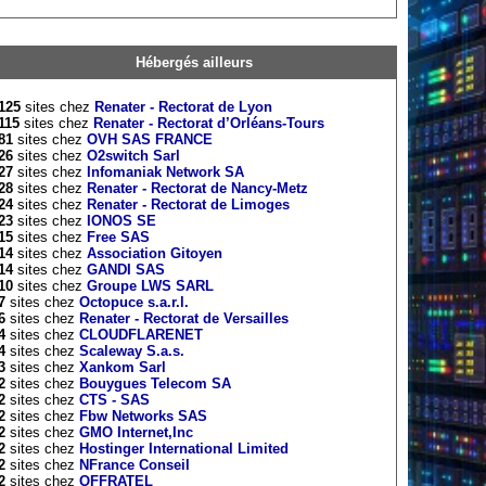
Hébergés ailleurs
125
sites chez
Renater - Rectorat de Lyon
115
sites chez
Renater - Rectorat d’Orléans-Tours
81
sites chez
OVH SAS FRANCE
26
sites chez
O2switch Sarl
27
sites chez
Infomaniak Network SA
28
sites chez
Renater - Rectorat de Nancy-Metz
24
sites chez
Renater - Rectorat de Limoges
23
sites chez
IONOS SE
15
sites chez
Free SAS
14
sites chez
Association Gitoyen
14
sites chez
GANDI SAS
10
sites chez
Groupe LWS SARL
7
sites chez
Octopuce s.a.r.l.
6
sites chez
Renater - Rectorat de Versailles
4
sites chez
CLOUDFLARENET
4
sites chez
Scaleway S.a.s.
3
sites chez
Xankom Sarl
2
sites chez
Bouygues Telecom SA
2
sites chez
CTS - SAS
2
sites chez
Fbw Networks SAS
2
sites chez
GMO Internet,Inc
2
sites chez
Hostinger International Limited
2
sites chez
NFrance Conseil
2
sites chez
OFFRATEL